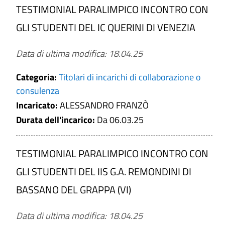
TESTIMONIAL PARALIMPICO INCONTRO CON
incarichi di collaborazione o di
GLI STUDENTI DEL IC QUERINI DI VENEZIA
consulenza a soggetti esterni a
Codice Fiscale / Partita IVA
qualsiasi titolo (compresi quelli
Data di ultima modifica: 18.04.25
affidati con contratto di
collaborazione coordinata e
Categoria:
Titolari di incarichi di collaborazione o
Periodo
continuativa) con indicazione dei
consulenza
soggetti percettori, della ragione
Da (aaaa-mm-gg)
Incaricato:
ALESSANDRO FRANZÒ
dell'incarico e dell'ammontare
Durata dell'incarico:
Da 06.03.25
erogato
a (aaaa-mm-gg)
Per ciascun titolare di incarico: 1)
TESTIMONIAL PARALIMPICO INCONTRO CON
curriculum vitae, redatto in
conformità al vigente modello
GLI STUDENTI DEL IIS G.A. REMONDINI DI
CERCA
europeo
BASSANO DEL GRAPPA (VI)
Per ciascun titolare di incarico: 2) dati
PULISCI
relativi allo svolgimento di incarichi o
Data di ultima modifica: 18.04.25