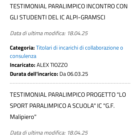
(comunicate alla Funzione pubblica)
TESTIMONIAL PARALIMPICO INCONTRO CON
Attestazione dell'avvenuta verifica
GLI STUDENTI DEL IC ALPI-GRAMSCI
dell'insussistenza di situazioni, anche
potenziali, di conflitto di interesse
Data di ultima modifica: 18.04.25
Aggiornamento
: Tempestivo (ex art. 8,
Categoria:
Titolari di incarichi di collaborazione o
d.lgs. n. 33/2013)
consulenza
Incaricato:
ALEX TIOZZO
Durata dell'incarico:
Da 06.03.25
TESTIMONIAL PARALIMPICO PROGETTO "LO
SPORT PARALIMPICO A SCUOLA" IC "G.F.
Malipiero"
Data di ultima modifica: 18.04.25