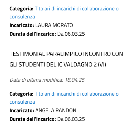
alla titolarità di cariche in enti di
Categoria:
Titolari di incarichi di collaborazione o
diritto privato regolati o finanziati
consulenza
dalla pubblica amministrazione o allo
Incaricato:
svolgimento di attività professionali
LAURA MORATO
Durata dell'incarico:
Da 06.03.25
Per ciascun titolare di incarico: 3)
compensi comunque denominati,
relativi al rapporto di lavoro, di
TESTIMONIAL PARALIMPICO INCONTRO CON
consulenza o di collaborazione
GLI STUDENTI DEL IC VALDAGNO 2 (VI)
(compresi quelli affidati con contratto
di collaborazione coordinata e
Data di ultima modifica: 18.04.25
continuativa), con specifica evidenza
delle eventuali componenti variabili o
Categoria:
Titolari di incarichi di collaborazione o
legate alla valutazione del risultato
consulenza
Incaricato:
ANGELA RANDON
Tabelle relative agli elenchi dei
Durata dell'incarico:
Da 06.03.25
consulenti con indicazione di oggetto,
durata e compenso dell'incarico