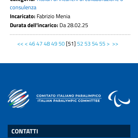
consulenza
Incaricato:
Fabrizio Menia
Durata dell'incarico:
Da 28.02.25
<<
<
46
47
48
49
50
[
51
]
52
53
54
55
>
>>
CONTATTI