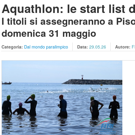
Aquathlon: le start list 
I titoli si assegneranno a Pis
domenica 31 maggio
Categoria:
Dal mondo paralimpico
Data:
29.05.26
Autore:
F