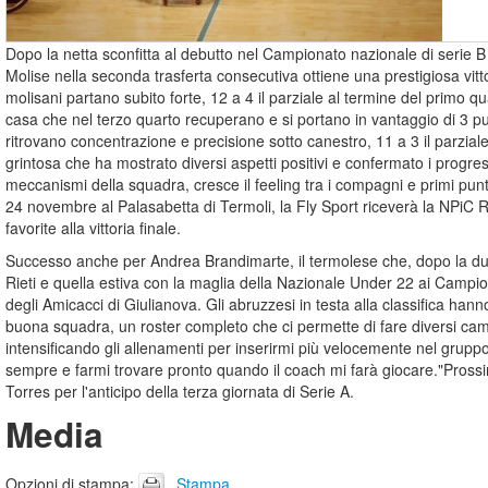
Dopo la netta sconfitta al debutto nel Campionato nazionale di serie B 
Molise nella seconda trasferta consecutiva ottiene una prestigiosa vitto
molisani partano subito forte, 12 a 4 il parziale al termine del primo
casa che nel terzo quarto recuperano e si portano in vantaggio di 3 pun
ritrovano concentrazione e precisione sotto canestro, 11 a 3 il parziale
grintosa che ha mostrato diversi aspetti positivi e confermato i progress
meccanismi della squadra, cresce il feeling tra i compagni e primi pu
24 novembre al Palasabetta di Termoli, la Fly Sport riceverà la NPiC 
favorite alla vittoria finale.
Successo anche per Andrea Brandimarte, il termolese che, dopo la dup
Rieti e quella estiva con la maglia della Nazionale Under 22 ai Campio
degli Amicacci di Giulianova. Gli abruzzesi in testa alla classifica 
buona squadra, un roster completo che ci permette di fare diversi camb
intensificando gli allenamenti per inserirmi più velocemente nel grup
sempre e farmi trovare pronto quando il coach mi farà giocare."Pros
Torres per l'anticipo della terza giornata di Serie A.
Media
Opzioni di stampa
:
Stampa