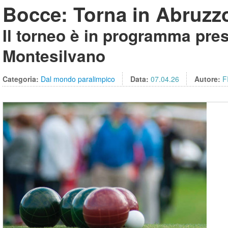
Bocce: Torna in Abruzz
Il torneo è in programma pr
Montesilvano
Categoria:
Dal mondo paralimpico
Data:
07.04.26
Autore:
F