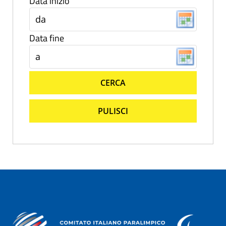
Data inizio
Data fine
CERCA
PULISCI