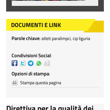
DOCUMENTI E LINK
Parole chiave
:
atleti paralimpci
,
cip liguria
Condivisioni Social
:
Opzioni di stampa
:
Stampa questa pagina
Direttiva per la qualità dei