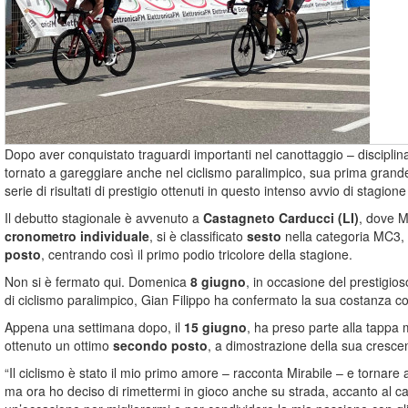
Dopo aver conquistato traguardi importanti nel canottaggio – disciplina 
tornato a gareggiare anche nel ciclismo paralimpico, sua prima grande
serie di risultati di prestigio ottenuti in questo intenso avvio di stagion
Il debutto stagionale è avvenuto a
Castagneto Carducci (LI)
, dove M
cronometro individuale
, si è classificato
sesto
nella categoria MC3, 
posto
, centrando così il primo podio tricolore della stagione.
Non si è fermato qui. Domenica
8 giugno
, in occasione del prestigio
di ciclismo paralimpico, Gian Filippo ha confermato la sua costanza c
Appena una settimana dopo, il
15 giugno
, ha preso parte alla tappa
ottenuto un ottimo
secondo posto
, a dimostrazione della sua cresc
“Il ciclismo è stato il mio primo amore – racconta Mirabile – e tornar
ma ora ho deciso di rimettermi in gioco anche su strada, accanto al c