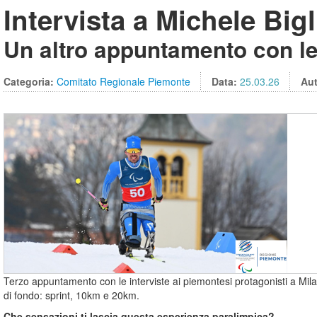
Intervista a Michele Bigl
Un altro appuntamento con le 
Categoria:
Comitato Regionale Piemonte
Data:
25.03.26
Au
Terzo appuntamento con le interviste ai piemontesi protagonisti a Mil
di fondo: sprint, 10km e 20km.
Che sensazioni ti lascia questa esperienza paralimpica?