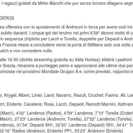
con i ragazzi guidati da Mirko Bianchi che pur senza forzare dilagano seg
NDEROS
ea offensiva con lo spostamento di Andreoni in terza per avere così tre bl
ubito davanti. I cinque gol del terzino nei primi 6’59” dicono molto di u
l in sequenza (triplette per Larch e Torella, doppiette per Depaoli e Andr
a Francia riesce a concludere verso la porta di Stillitano solo una volta 
 match e non concedere nulla.
alle 16.30 (diretta streaming gratuita su Italia Hockey) sfiderà i padroni
vezia, rimanere a punteggio pieno e approcciarsi alle ultime due partite c
romosse nel prossimo Mondiale Gruppo A e, come previsto, nipponici e sv
ygel; Albert, Linier, Liard; Navarro, Raoult, Cruchet; Favino. All. Le
Macrì; Enderle, Cavaliere; Rosa, Larch, Depaoli; Remotti Marnini, Kafmann
Macrì), 4’02” Landeros (Radice), 6’59” Landeros, 7’10” Torella (Enderl
Macrì), 27’23” Landeros (Andreoni, Torella), 27’52” Landeros (Torella)
nderos), 31’34” Depaoli SH1, 32’20” Landeros (Depaoli) SH1, 34’41” Tor
, 52’16” Radice (Andreoni, Enderle) PP1, 53’23” Andreoni (Enderle)