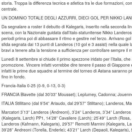
storia. Troppa la differenza tecnica e atletica tra le due formazioni, 
centrale.
UN DOMINIO TOTALE DEGLI AZZURRI, DIECI GOL PER NIKKO LA
Da segnalare a roster il debutto di Kalegaris, inserito nella seconda lin
scena, con la Nazionale guidata dall’italo-statunitense Nikko Landeros s
periodi prima poi di abbassare il ritmo e gestire nel terzo. Arrivano go
sfida segnata dai 13 punti di Landeros (10 gol e 3 assist) nella quale l
bravi a tenere alta la tensione a sufficienza per controllare sempre il
Lunedì 8 settembre si chiude il primo spezzone iridato per l’Italia, che 
promozione. Vincere infatti vorrebbe dire tenere il passo di Giappone e S
infatti le prime due squadre al termine del torneo di Astana saranno p
fino in fondo.
Francia-Italia 0-25 (0-9, 0-13, 0-3)
FRANCIA Blavette (dal 30’03” Mousset); Leplumey, Cadonna; Jouenne, Kr
ITALIA Stillitano (dal 9’54” Ariaudo, dal 29’57” Stilitano); Landeros, 
Marcatori 3’13” Landeros (Andreoni), 3’24” Landeros, 3’34” Landeros (
(Kalegaris, Larch) PP1, 14’28” Cavaliere (Larch); 25’49” Larch (Rosa, 
Landeros (Kafmann, Kalegaris), 29’57” Remotti Marnini (Kalegaris, La
39’28” Andreoni (Torella, Enderle); 43’21” Larch (Depaoli, Kalegaris)