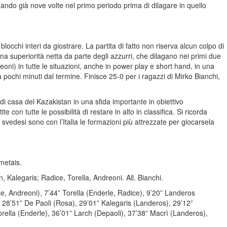
nando già nove volte nel primo periodo prima di dilagare in quello
occhi interi da giostrare. La partita di fatto non riserva alcun colpo di
na superiorità netta da parte degli azzurri, che dilagano nei primi due
eoni) in tutte le situazioni, anche in power play e short hand, in una
a pochi minuti dal termine. Finisce 25-0 per i ragazzi di Mirko Bianchi,
 di casa del Kazakistan in una sfida importante in obiettivo
on tutte le possibilità di restare in alto in classifica. Si ricorda
edesi sono con l’Italia le formazioni più attrezzate per giocarsela
metais.
, Kalegaris; Radice, Torella, Andreoni. All. Bianchi.
e, Andreoni), 7’44” Torella (Enderle, Radice), 9’20” Landeros
, 28’51” De Paoli (Rosa), 29’01” Kalegaris (Landeros), 29’12”
ella (Enderle), 36’01” Larch (Depaoli), 37’38” Macrì (Landeros),