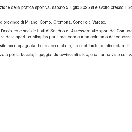
one della pratica sportiva, sabato 5 luglio 2025 si è svolto presso il 
alle province di Milano, Como, Cremona, Sondrio e Varese.
o, l’assistente sociale Inail di Sondrio e l’Assessore allo sport del Co
nza dello sport paralimpico per il recupero e mantenimento del benessere
ito accompagnata da un amico atleta, ha contribuito ad alimentare l’inte
ezzata per la boccia, ingaggiando avvincenti sfide, che hanno visto coinv