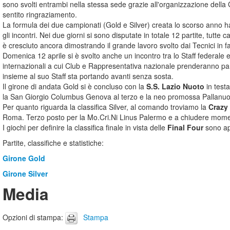
sono svolti entrambi nella stessa sede grazie all'organizzazione dell
sentito ringraziamento.
La formula dei due campionati (Gold e Silver) creata lo scorso anno ha
gli incontri. Nei due giorni si sono disputate in totale 12 partite, tutte c
è cresciuto ancora dimostrando il grande lavoro svolto dai Tecnici in 
Domenica 12 aprile si è svolto anche un incontro tra lo Staff federale e
internazionali a cui Club e Rappresentativa nazionale prenderanno part
insieme al suo Staff sta portando avanti senza sosta.
Il girone di andata Gold si è concluso con la
S.S. Lazio Nuoto
in testa
la San Giorgio Columbus Genova al terzo e la neo promossa Pallanuoto 
Per quanto riguarda la classifica Silver, al comando troviamo la
Crazy
Roma. Terzo posto per la Mo.Cri.Ni Linus Palermo e a chiudere momen
I giochi per definire la classifica finale in vista delle
Final Four
sono ape
Partite, classifiche e statistiche:
Girone Gold
Girone Silver
Media
Opzioni di stampa
:
Stampa