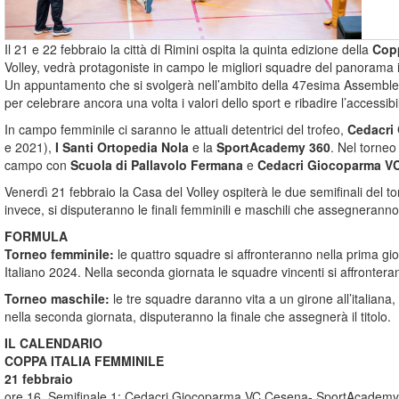
Il 21 e 22 febbraio la città di Rimini ospita la quinta edizione della
Copp
Volley, vedrà protagoniste in campo le migliori squadre del panorama ita
Un appuntamento che si svolgerà nell’ambito della 47esima Assemblea 
per celebrare ancora una volta i valori dello sport e ribadire l’accessibili
In campo femminile ci saranno le attuali detentrici del trofeo,
Cedacri
e 2021),
I Santi Ortopedia Nola
e la
SportAcademy 360
. Nel torneo
campo con
Scuola di Pallavolo Fermana
e
Cedacri Giocoparma V
Venerdì 21 febbraio la Casa del Volley ospiterà le due semifinali del to
invece, si disputeranno le finali femminili e maschili che assegneranno
FORMULA
Torneo femminile:
le quattro squadre si affronteranno nella prima gio
Italiano 2024. Nella seconda giornata le squadre vincenti si affronteranno
Torneo maschile:
le tre squadre daranno vita a un girone all’italiana, 
nella seconda giornata, disputeranno la finale che assegnerà il titolo.
IL CALENDARIO
COPPA ITALIA FEMMINILE
21 febbraio
ore 16, Semifinale 1: Cedacri Giocoparma VC Cesena-
SportAcademy