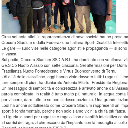
Circa settanta atleti in rappresentanza di nove società hanno preso
Crocera Stadium e dalla Federazione Italiana Sport Disabilità Intelletti
Le gare — suddivise nelle categorie agonisti e propaganda — si sono sv
in vasca.
Sul podio, Crocera Stadium SSD A.R.L. ha dominato con ventinove vitt
Ge.S.Co Nuoto Alassio con sette ciascuna. Sei affermazioni per Doria
Fratellanza Nuoto Pontedecimo e Virtus Buonconvento di Terni.
«Al di là delle classifiche, oggi hanno vinto davvero tutti: i ragazzi, i
fare sempre di più», ha dichiarato Antonio Micillo, Presidente Regiona
Un messaggio di semplicità e concretezza è arrivato anche dall'Asse
parola complicata, in realtà è tutto molto più naturale. In acqua conta 
per vincere, dare tutto, e se non si riesce pazienza. Una grande lezion
Lodi ha anche sottolineato come Crocera Stadium rappresenti un impor
sport è fondamentale, perché non solo siamo vicini a chi fa più fatic
In Liguria lo sport per ragazze e ragazzi con disabilità intellettiva conta
«I sorrisi dei ragazzi che escono dall'impianto con la medaglia al co