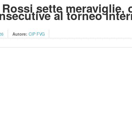
ssi sette meraviglie, c
onsecutive al torneo inte
26
Autore:
CIP FVG