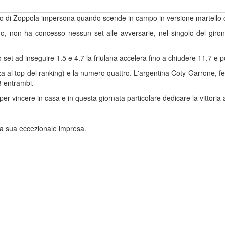
icco di Zoppola impersona quando scende in campo in versione martello c
ano, non ha concesso nessun set alle avversarie, nel singolo del g
 set ad inseguire 1.5 e 4.7 la friulana accelera fino a chiudere 11.7 e p
al top del ranking) e la numero quattro. L'argentina Coty Garrone, fer
3 entrambi.
r vincere in casa e in questa giornata particolare dedicare la vittoria 
la sua eccezionale impresa.