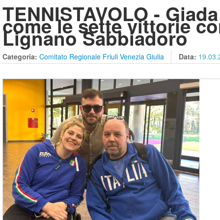
TENNISTAVOLO - Giada Ro
come le sette vittorie c
Lignano Sabbiadoro
Categoria:
Comitato Regionale Friuli Venezia Giulia
Data:
19.03.