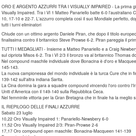
ORO E ARGENTO AZZURRI TRA I VISUALLY IMPAIRED - La prima giornata d
Visually Impaired. Tra i VI 1 Matteo Panariello batte 6-0 l'australiano C
10, 17-10 e 22-7. L'azzurro completa così il suo Mondiale perfetto, do
tutti i turni eliminatori
Chiude con un ottimo argento Daniele Piran, che dopo il titolo europe
finalissima contro il britannico Steve Prowse 6-2. Piran pareggia il pr
TUTTI I MEDAGLIATI - Insieme a Matteo Panariello e a Craig Newbery s
sul cipriota Misos 6-2. Tra i VI 2/3 il bronzo va al britannico Thomas 
Nel compound maschile individuale dove Bonacina è d'oro e Macqueen è
145-143.
La nuova campionessa del mondo individuale è la turca Cure che in fina
139-142 sull'altra indiana Sarita.
La Cina domina la gara a squadre compound vincendo l'oro contro l'Ira
Uniti d'America con il 149-140 sulla Repubblica Ceca.
Nel femminile vittoria per la Gran Bretagna che in finale ha la meglio su
IL RIEPILOGO DELLE FINALI AZZURRE
Sabato 23 luglio
10,22 Oro Visually Impaired 1: Panariello-Newsbery 6-0
11,52 Oro Visually Impaired 2/3: Piran-Prowse 2-6
17,17 Oro compound open maschile: Bonacina-Macqueen 141-139