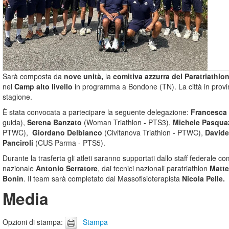
Sarà composta da
nove unità,
la
comitiva azzurra del Paratriathlo
nel
Camp alto livello
in programma a Bondone (TN). La città in provinc
stagione.
È stata convocata a partecipare la seguente delegazione:
Francesca 
guida),
Serena Banzato
(Woman Triathlon - PTS3),
Michele Pasqua
PTWC),
Giordano Delbianco
(Civitanova Triathlon - PTWC),
Davide
Panciroli
(CUS Parma - PTS5).
Durante la trasferta gli atleti saranno supportati dallo staff federale 
nazionale
Antonio Serratore
, dai tecnici nazionali paratriathlon
Matte
Bonin
. Il
team sarà completato dal Massofisioterapista
Nicola Pelle.
Media
Opzioni di stampa
:
Stampa