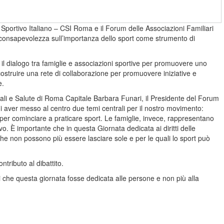
o Sportivo Italiano – CSI Roma e il Forum delle Associazioni Familiari
 consapevolezza sull’importanza dello sport come strumento di
e il dialogo tra famiglie e associazioni sportive per promuovere uno
 costruire una rete di collaborazione per promuovere iniziative e
e.
 Sociali e Salute di Roma Capitale Barbara Funari, il Presidente del Forum
 di aver messo al centro due temi centrali per il nostro movimento:
ne per cominciare a praticare sport. Le famiglie, invece, rappresentano
vo. È importante che in questa Giornata dedicata ai diritti delle
 che non possono più essere lasciare sole e per le quali lo sport può
tributo al dibattito.
 che questa giornata fosse dedicata alle persone e non più alla