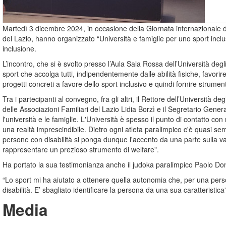
Martedì 3 dicembre 2024, in occasione della Giornata internazionale del
del Lazio, hanno organizzato “Università e famiglie per uno sport in
inclusione.
L’incontro, che si è svolto presso l’Aula Sala Rossa dell’Università deg
sport che accolga tutti, indipendentemente dalle abilità fisiche, favori
progetti concreti a favore dello sport inclusivo e quindi fornire strument
Tra i partecipanti al convegno, fra gli altri, il Rettore dell’Università 
delle Associazioni Familiari del Lazio Lidia Borzì e il Segretario Gener
l'università e le famiglie. L'Università è spesso il punto di contatto c
una realtà imprescindibile. Dietro ogni atleta paralimpico c'è quasi sem
persone con disabilità si ponga dunque l'accento da una parte sulla val
rappresentare un prezioso strumento di welfare".
Ha portato la sua testimonianza anche il judoka paralimpico Paolo Dong
“Lo sport mi ha aiutato a ottenere quella autonomia che, per una pers
disabilità. E’ sbagliato identificare la persona da una sua caratteristica
Media