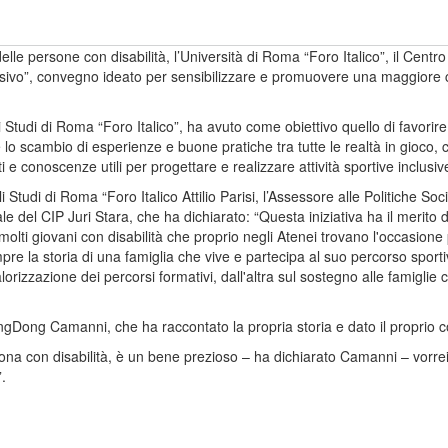
le persone con disabilità, l’Università di Roma “Foro Italico”, il Centr
clusivo”, convegno ideato per sensibilizzare e promuovere una maggiore
li Studi di Roma “Foro Italico”, ha avuto come obiettivo quello di favorir
re lo scambio di esperienze e buone pratiche tra tutte le realtà in gioco,
i e conoscenze utili per progettare e realizzare attività sportive inclusiv
degli Studi di Roma “Foro Italico Attilio Parisi, l’Assessore alle Politiche
ale del CIP Juri Stara, che ha dichiarato: “Questa iniziativa ha il merito
on molti giovani con disabilità che proprio negli Atenei trovano l'occasio
pre la storia di una famiglia che vive e partecipa al suo percorso sporti
orizzazione dei percorsi formativi, dall'altra sul sostegno alle famiglie
Dong Camanni, che ha raccontato la propria storia e dato il proprio con
ona con disabilità, è un bene prezioso – ha dichiarato Camanni – vorrei
”.