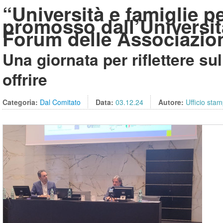
“Università e famiglie 
promosso dall’Universit
Forum delle Associazioni
Una giornata per riflettere su
offrire
Categoria:
Dal Comitato
Data:
03.12.24
Autore:
Ufficio sta