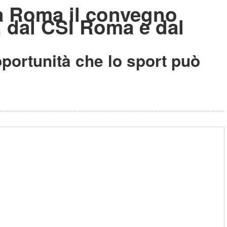
 a Roma il convegno
, dal CSI Roma e dal
opportunità che lo sport può