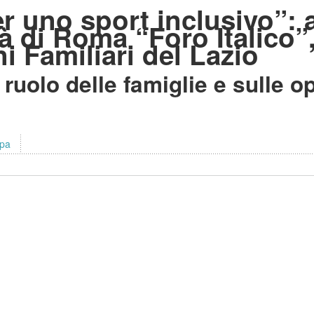
per uno sport inclusivo”:
à di Roma “Foro Italico”
 Familiari del Lazio
l ruolo delle famiglie e sulle 
mpa