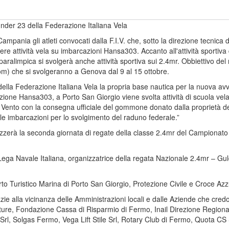
under 23 della Federazione Italiana Vela
mpania gli atleti convocati dalla F.I.V. che, sotto la direzione tecnica d
gere attività vela su imbarcazioni Hansa303. Accanto all'attività sporti
aralimpica si svolgerà anche attività sportiva sui 2.4mr. Obbiettivo de
om) che si svolgeranno a Genova dal 9 al 15 ottobre.
della Federazione Italiana Vela la propria base nautica per la nuova avv
ione Hansa303, a Porto San Giorgio viene svolta attività di scuola vela 
 Vento con la consegna ufficiale del gommone donato dalla proprietà del
e imbarcazioni per lo svolgimento del raduno federale.”
rganizzerà la seconda giornata di regate della classe 2.4mr del Campionat
la Lega Navale Italiana, organizzatrice della regata Nazionale 2.4mr – 
rto Turistico Marina di Porto San Giorgio, Protezione Civile e Croce Azzu
grazie alla vicinanza delle Amministrazioni locali e dalle Aziende che cre
alzature, Fondazione Cassa di Risparmio di Fermo, Inail Direzione Regi
a Srl, Solgas Fermo, Vega Lift Stile Srl, Rotary Club di Fermo, Quota C