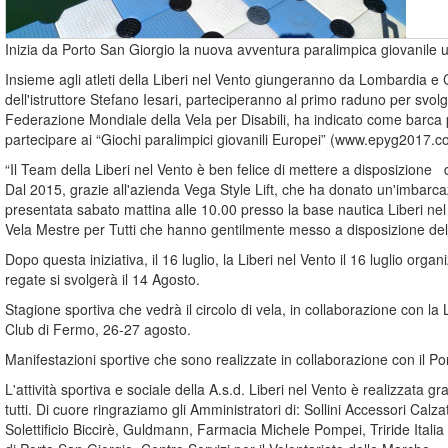
Inizia da Porto San Giorgio la nuova avventura paralimpica giovanile 
Insieme agli atleti della Liberi nel Vento giungeranno da Lombardia e Ca
dell'istruttore Stefano Iesari, parteciperanno al primo raduno per svol
Federazione Mondiale della Vela per Disabili, ha indicato come barca p
partecipare ai “Giochi paralimpici giovanili Europei” (www.epyg2017.c
“Il Team della Liberi nel Vento è ben felice di mettere a disposizione 
Dal 2015, grazie all'azienda Vega Style Lift, che ha donato un'imbarcaz
presentata sabato mattina alle 10.00 presso la base nautica Liberi nel
Vela Mestre per Tutti che hanno gentilmente messo a disposizione dell
Dopo questa iniziativa, il 16 luglio, la Liberi nel Vento il 16 luglio o
regate si svolgerà il 14 Agosto.
Stagione sportiva che vedrà il circolo di vela, in collaborazione con 
Club di Fermo, 26-27 agosto.
Manifestazioni sportive che sono realizzate in collaborazione con il Po
L'attività sportiva e sociale della A.s.d. Liberi nel Vento è realizzata 
tutti. Di cuore ringraziamo gli Amministratori di: Sollini Accessori C
Solettificio Biccirè, Guldmann, Farmacia Michele Pompei, Triride Itali