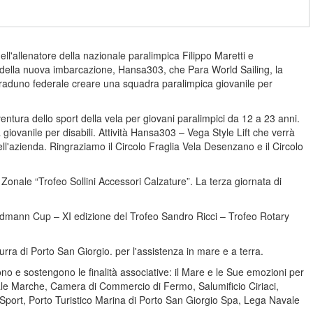
ell'allenatore della nazionale paralimpica Filippo Maretti e
va della nuova imbarcazione, Hansa303, che Para World Sailing, la
l raduno federale creare una squadra paralimpica giovanile per
entura dello sport della vela per giovani paralimpici da 12 a 23 anni.
giovanile per disabili. Attività Hansa303 – Vega Style Lift che verrà
l'azienda. Ringraziamo il Circolo Fraglia Vela Desenzano e il Circolo
o Zonale “Trofeo Sollini Accessori Calzature”. La terza giornata di
Guldmann Cup – XI edizione del Trofeo Sandro Ricci – Trofeo Rotary
rra di Porto San Giorgio. per l'assistenza in mare e a terra.
dono e sostengono le finalità associative: il Mare e le Sue emozioni per
onale Marche, Camera di Commercio di Fermo, Salumificio Ciriaci,
S Sport, Porto Turistico Marina di Porto San Giorgio Spa, Lega Navale