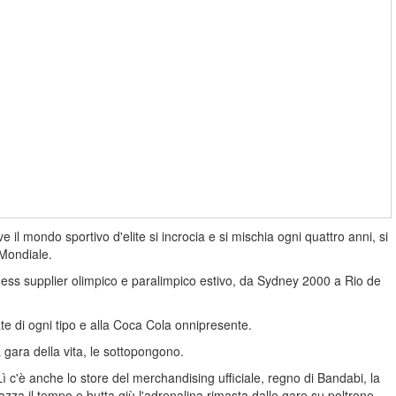
il mondo sportivo d'elite si incrocia e si mischia ogni quattro anni, si
 Mondiale.
itness supplier olimpico e paralimpico estivo, da Sydney 2000 a Rio de
iate di ogni tipo e alla Coca Cola onnipresente.
a gara della vita, le sottopongono.
. Lì c'è anche lo store del merchandising ufficiale, regno di Bandabi, la
mazza il tempo e butta giù l'adrenalina rimasta dalle gare su poltrone