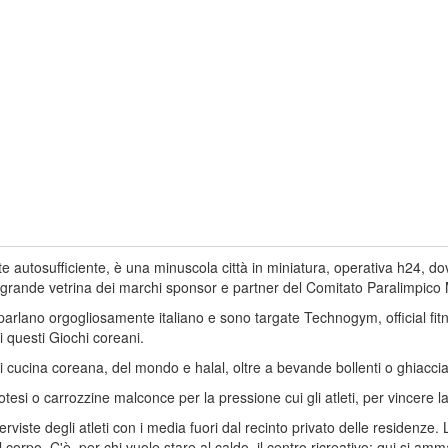
autosufficiente, è una minuscola città in miniatura, operativa h24, dove 
la grande vetrina dei marchi sponsor e partner del Comitato Paralimpico
ate parlano orgogliosamente italiano e sono targate Technogym, official f
i questi Giochi coreani.
a di cucina coreana, del mondo e halal, oltre a bevande bollenti o ghiacc
otesi o carrozzine malconce per la pressione cui gli atleti, per vincere l
nterviste degli atleti con i media fuori dal recinto privato delle residenze
 corpo. C'è, per chi vuole stare al caldo, il centro ricreativo: qui si am