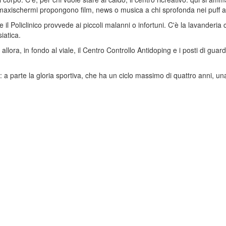
e i maxischermi propongono film, news o musica a chi sprofonda nei puff a
 il Policlinico provvede ai piccoli malanni o infortuni. C'è la lavanderia 
iatica.
allora, in fondo al viale, il Centro Controllo Antidoping e i posti di gua
: a parte la gloria sportiva, che ha un ciclo massimo di quattro anni, 