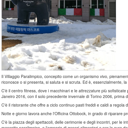
Il Villaggio Paralimpico, concepito come un organismo vivo, pienamente 
riconosce o si presenta, si saluta e si scruta. Ed è, essenzialmente, 
C'è il centro fitness, dove i macchinari e le attrezzature più sofistic
Janeiro 2016, con il solo precedente invernale di Torino 2006, prima d
C'è il ristorante che offre a ciclo continuo pasti freddi e caldi a regol
Notte e giorno lavora anche l'Officina Ottobock, in grado di riparare pr
C'è la piazza degli spettacoli, delle cerimonie e degli incontri, per le i
mascotte paralimpica, e l'emporio di generi alimentari e per la cura del