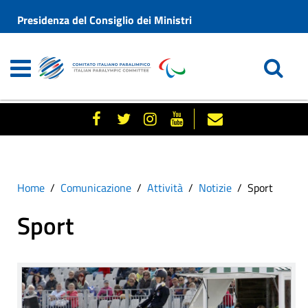
Presidenza del Consiglio dei Ministri
Home
Comunicazione
Attività
Notizie
Sport
Sport