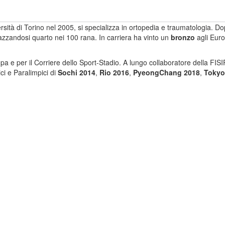
rsità di Torino nel 2005, si specializza in ortopedia e traumatologia. Do
iazzandosi quarto nei 100 rana. In carriera ha vinto un
bronzo
agli Euro
 e per il Corriere dello Sport-Stadio. A lungo collaboratore della FISIP
ici e Paralimpici di
Sochi 2014
,
Rio 2016
,
PyeongChang 2018
,
Tokyo