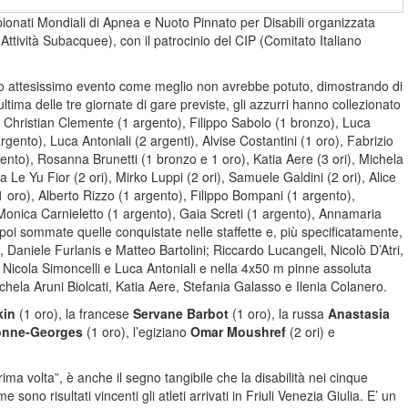
pionati Mondiali di Apnea e Nuoto Pinnato per Disabili organizzata
tività Subacquee), con il patrocinio del CIP (Comitato Italiano
uesto attesissimo evento come meglio non avrebbe potuto, dimostrando di
tima delle tre giornate di gare previste, gli azzurri hanno collezionato
, Christian Clemente (1 argento), Filippo Sabolo (1 bronzo), Luca
ento), Luca Antoniali (2 argenti), Alvise Costantini (1 oro), Fabrizio
gento), Rosanna Brunetti (1 bronzo e 1 oro), Katia Aere (3 ori), Michela
Le Yu Fior (2 ori), Mirko Luppi (2 ori), Samuele Galdini (2 ori), Alice
1 oro), Alberto Rizzo (1 argento), Filippo Bompani (1 argento),
Monica Carnieletto (1 argento), Gaia Screti (1 argento), Annamaria
i sommate quelle conquistate nelle staffette e, più specificatamente,
, Daniele Furlanis e Matteo Bartolini; Riccardo Lucangeli, Nicolò D’Atri,
icola Simoncelli e Luca Antoniali e nella 4x50 m pinne assoluta
chela Aruni Biolcati, Katia Aere, Stefania Galasso e Ilenia Colanero.
kin
(1 oro), la francese
Servane Barbot
(1 oro), la russa
Anastasia
onne-Georges
(1 oro), l’egiziano
Omar Moushref
(2 ori) e
ma volta”, è anche il segno tangibile che la disabilità nei cinque
no risultati vincenti gli atleti arrivati in Friuli Venezia Giulia. E’ un