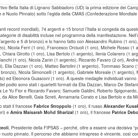
rtivo Bella Italia di Lignano Sabbiadoro (UD) la prima edizione dei Cam
 e Nuoto Pinnato) sotto l’egida della CMAS (Confederazione Mondiale At
ttanti record mondiali), 74 argenti e 15 bronzi l’Italia si congeda da q
tegorie di disabilità incluse nel programma della manifestazione. Nell’ul
d’argento e 5 di bronzo) e lo hanno fatto con Alessandro Rubino (1 oro)
), Nicola Ferri (1 oro), Francesco Orciuoli (1 oro), Michele Rosso (1 arg
, Chiara Girotto (1 oro), Lisa Bertolo (1 argento), Ilenia Colanero (1 ar
anchi (1 oro), Nicola Zanin (1 argento), Riccardo Favaro (2 ori), Andrea 
nti), Elia Dazzan (1 oro), Matteo Bartolini (1 argento), Tommaso Scano (
 bronzo), Nicola Simoncelli (1 argento), Gabriele Moreale (1 argento), 
) ed Eleonora Guasconi (1 oro). A queste medaglie individuali vanno po
el podio sono stati i quartetti formati da Elia Dazzan, Marco De Stefani
Le Yu Fior e Riccardo Favaro; Samuele Galdini, Roberto Spigonardo, N
e, da Alice Benelli, Gaia Screti, Annamaria Corato e Lisa Bertolo e da Mi
o stati il francese
Fabrice Stroppolo
(1 oro), il russo
Alexander Kusa
ori) e
Amira Maisarah Mohd Sharizal
(1 oro), il francese
Patrice Deb
eoli
, Presidente della FIPSAS – perché, oltre a essere una decisiva “pri
nuoto pinnato. Il percorso che abbiamo intrapreso è vincente, così come so