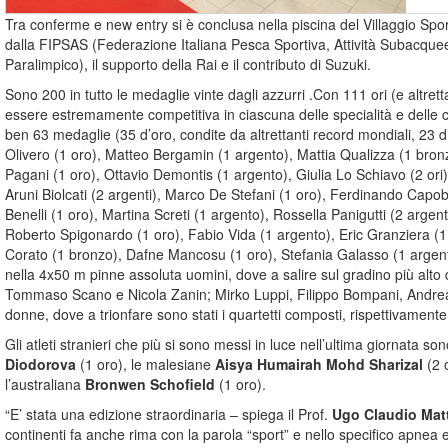
Tra conferme e new entry si è conclusa nella piscina del Villaggio Spo
dalla FIPSAS (Federazione Italiana Pesca Sportiva, Attività Subacquee
Paralimpico), il supporto della Rai e il contributo di Suzuki.
Sono 200 in tutto le medaglie vinte dagli azzurri .Con 111 ori (e altre
essere estremamente competitiva in ciascuna delle specialità e delle ca
ben 63 medaglie (35 d’oro, condite da altrettanti record mondiali, 23 
Olivero (1 oro), Matteo Bergamin (1 argento), Mattia Qualizza (1 bronzo
Pagani (1 oro), Ottavio Demontis (1 argento), Giulia Lo Schiavo (2 ori)
Aruni Biolcati (2 argenti), Marco De Stefani (1 oro), Ferdinando Capobi
Benelli (1 oro), Martina Screti (1 argento), Rossella Panigutti (2 arge
Roberto Spigonardo (1 oro), Fabio Vida (1 argento), Eric Granziera (1
Corato (1 bronzo), Dafne Mancosu (1 oro), Stefania Galasso (1 argento
nella 4x50 m pinne assoluta uomini, dove a salire sul gradino più alto d
Tommaso Scano e Nicola Zanin; Mirko Luppi, Filippo Bompani, Andrea 
donne, dove a trionfare sono stati i quartetti composti, rispettivament
Gli atleti stranieri che più si sono messi in luce nell’ultima giornata son
Diodorova
(1 oro), le malesiane
Aisya Humairah Mohd Sharizal
(2 
l’australiana
Bronwen Schofield
(1 oro).
“E’ stata una edizione straordinaria – spiega il Prof.
Ugo Claudio Matt
continenti fa anche rima con la parola “sport” e nello specifico apnea e 