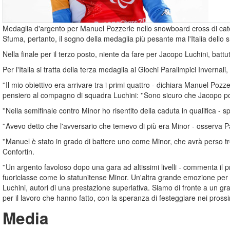
Medaglia d'argento per Manuel Pozzerle nello snowboard cross di catego
Sfuma, pertanto, il sogno della medaglia più pesante ma l'Italia dell
Nella finale per il terzo posto, niente da fare per Jacopo Luchini, batt
Per l'Italia si tratta della terza medaglia ai Giochi Paralimpici Invernali
''Il mio obiettivo era arrivare tra i primi quattro - dichiara Manuel Pozz
pensiero al compagno di squadra Luchini: ''Sono sicuro che Jacopo poss
''Nella semifinale contro Minor ho risentito della caduta in qualifica - s
''Avevo detto che l'avversario che temevo di più era Minor - osserva Pa
''Manuel è stato in grado di battere uno come Minor, che avrà perso tre 
Confortin.
''Un argento favoloso dopo una gara ad altissimi livelli - commenta il p
fuoriclasse come lo statunitense Minor. Un'altra grande emozione per 
Luchini, autori di una prestazione superlativa. Siamo di fronte a un 
per il lavoro che hanno fatto, con la speranza di festeggiare nei prossim
Media