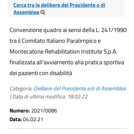
Cerca tra le delibere del Presidente o di
Assemblea
Cerca tra le Delibere del Presidente o di
Convenzione quadro ai sensi della L. 241/1990
Assemblea
tra il Comitato Italiano Paralirnpico e
Montecatone Rehabilitation Institute S.p.A.
finalizzata all'avviamento alla pratica sportiva
Titolo
dei pazienti con disabilità
Categoria:
Delibere del Presidente e/o di Assemblea
Numero
|
Data di ultima modifica: 18.02.22
Numero:
2021/0086
Data
Data:
04.02.21
Da