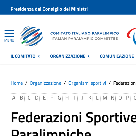
Presidenza del Consiglio dei Ministri
MENU
IL COMITATO
ORGANIZZAZIONE
COMUNICAZIONE
Home
Organizzazione
Organismi sportivi
Federazion
A
B
C
D
E
F
G
H
I
J
K
L
M
N
O
P
Federazioni Sportive
Paralimpiche