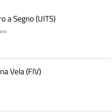
ro a Segno (UITS)
iano
na Vela (FIV)