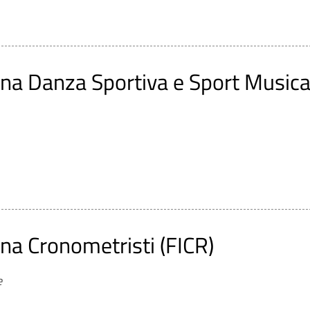
ana Danza Sportiva e Sport Musica
ana Cronometristi (FICR)
e