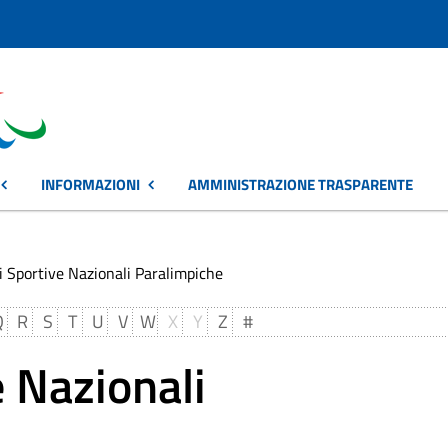
INFORMAZIONI
AMMINISTRAZIONE TRASPARENTE
i Sportive Nazionali Paralimpiche
Q
R
S
T
U
V
W
X
Y
Z
#
 Nazionali