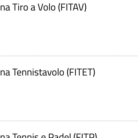
na Tiro a Volo (FITAV)
ana Tennistavolo (FITET)
ana Tennis e Padel (FITP)