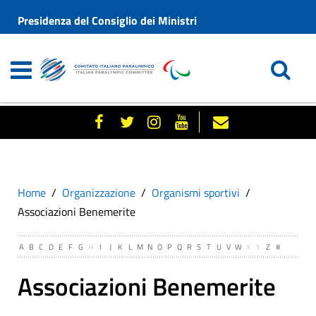
Presidenza del Consiglio dei Ministri
Home
Organizzazione
Organismi sportivi
Associazioni Benemerite
A
B
C
D
E
F
G
H
I
J
K
L
M
N
O
P
Q
R
S
T
U
V
W
X
Y
Z
#
Associazioni Benemerite