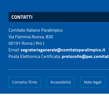
CONTATTI
Comitato Italiano Paralimpico
Via Flaminia Nuova, 830
00191
Roma
(
Rm
)
Email:
segreteriagenerale@comitatoparalimpico.it
Posta Elettronica Certificata:
protocollo@pec.comitat
Contatta l'Ente
Accessibilità
Note legali
Codice Fiscale: 14649011005
-
Partita IVA: 14649011