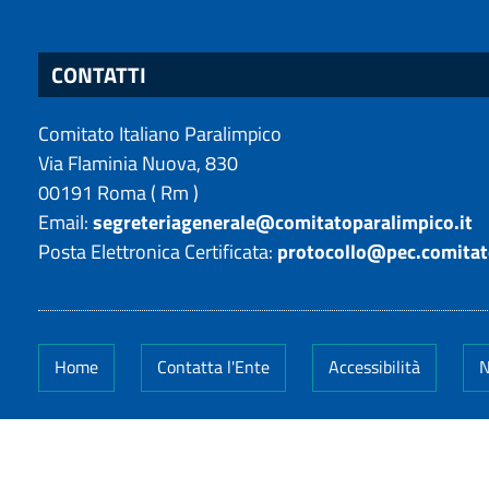
CONTATTI
Comitato Italiano Paralimpico
Via Flaminia Nuova, 830
00191
Roma
(
Rm
)
Email:
segreteriagenerale@comitatoparalimpico.it
Posta Elettronica Certificata:
protocollo@pec.comitat
Home
Contatta l'Ente
Accessibilità
N
Codice Fiscale: 14649011005
-
Partita IVA: 14649011