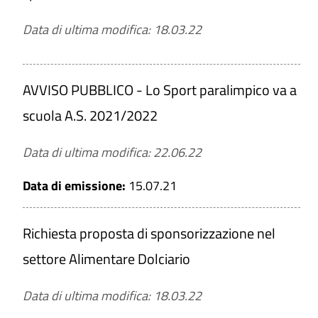
Data di ultima modifica: 18.03.22
Soglia
Sopra soglia
AVVISO PUBBLICO - Lo Sport paralimpico va a
Sotto soglia
scuola A.S. 2021/2022
Periodo di validità
Da
Data di ultima modifica: 22.06.22
Data di emissione:
15.07.21
a
Richiesta proposta di sponsorizzazione nel
settore Alimentare Dolciario
CERCA
Data di ultima modifica: 18.03.22
PULISCI