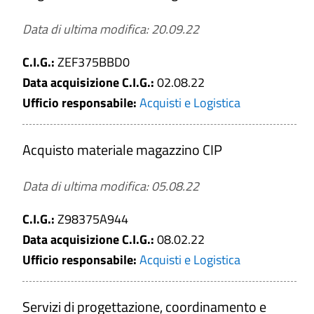
a
Data di ultima modifica: 20.09.22
Gara deserta
C.I.G.:
ZEF375BBD0
Data acquisizione C.I.G.:
02.08.22
Ufficio responsabile:
Acquisti e Logistica
CERCA
Acquisto materiale magazzino CIP
PULISCI
Data di ultima modifica: 05.08.22
C.I.G.:
Z98375A944
Data acquisizione C.I.G.:
08.02.22
Ufficio responsabile:
Acquisti e Logistica
Servizi di progettazione, coordinamento e