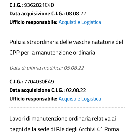
Affidamento lavori settori speciali
C.I.G.:
9362821C4D
Affidamento servizi e forniture settori
Data acquisizione C.I.G.:
08.08.22
speciali
Ufficio responsabile:
Acquisti e Logistica
Soglia
Affidamento sotto soglia
Affidamento sopra soglia
Pulizia straordinaria delle vasche natatorie del
Periodo di validità del Bando
CPP per la manutenzione ordinaria
Da
Data di ultima modifica: 05.08.22
a
C.I.G.:
7704030EA9
Data acquisizione C.I.G.:
02.08.22
Ufficio responsabile:
Acquisti e Logistica
Data acquisizione C.I.G.
Da
Lavori di manutenzione ordinaria relativa ai
bagni della sede di P.le degli Archivi 41 Roma