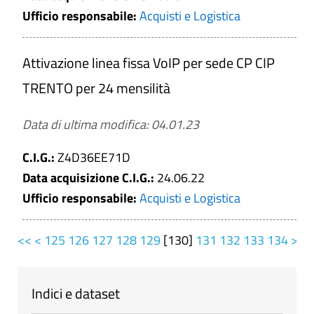
Ufficio responsabile:
Acquisti e Logistica
Attivazione linea fissa VoIP per sede CP CIP
TRENTO per 24 mensilità
Data di ultima modifica: 04.01.23
C.I.G.:
Z4D36EE71D
Data acquisizione C.I.G.:
24.06.22
Ufficio responsabile:
Acquisti e Logistica
<<
<
125
126
127
128
129
[
130
]
131
132
133
134
>
>
Indici e dataset