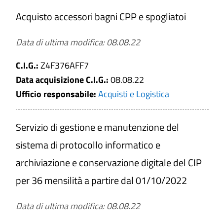
Cerca tra i Bandi di gara e contratti
Acquisto accessori bagni CPP e spogliatoi
Data di ultima modifica: 08.08.22
Titolo
C.I.G.:
Z4F376AFF7
Data acquisizione C.I.G.:
08.08.22
Ufficio responsabile:
Acquisti e Logistica
Numero
Servizio di gestione e manutenzione del
C.I.G.
sistema di protocollo informatico e
archiviazione e conservazione digitale del CIP
per 36 mensilità a partire dal 01/10/2022
Tipologia di affidamento
Affidamento lavori
Data di ultima modifica: 08.08.22
Affidamento servizi e forniture