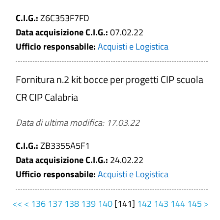
C.I.G.:
Z6C353F7FD
Data acquisizione C.I.G.:
07.02.22
Ufficio responsabile:
Acquisti e Logistica
Fornitura n.2 kit bocce per progetti CIP scuola
CR CIP Calabria
Data di ultima modifica: 17.03.22
C.I.G.:
ZB3355A5F1
Data acquisizione C.I.G.:
24.02.22
Ufficio responsabile:
Acquisti e Logistica
<<
<
136
137
138
139
140
[
141
]
142
143
144
145
>
>