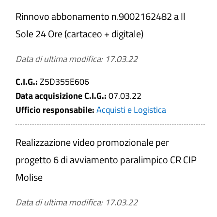
Cerca tra i Bandi di gara e contratti
Rinnovo abbonamento n.9002162482 a Il
Sole 24 Ore (cartaceo + digitale)
Data di ultima modifica: 17.03.22
Titolo
C.I.G.:
Z5D355E606
Data acquisizione C.I.G.:
07.03.22
Numero
Ufficio responsabile:
Acquisti e Logistica
C.I.G.
Realizzazione video promozionale per
progetto 6 di avviamento paralimpico CR CIP
Molise
Tipologia di affidamento
Affidamento lavori
Data di ultima modifica: 17.03.22
Affidamento servizi e forniture