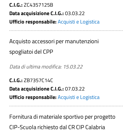
Affidamento lavori settori speciali
C.I.G.:
ZC4357125B
Affidamento servizi e forniture settori
Data acquisizione C.I.G.:
03.03.22
speciali
Ufficio responsabile:
Acquisti e Logistica
Soglia
Affidamento sotto soglia
Affidamento sopra soglia
Acquisto accessori per manutenzioni
Periodo di validità del Bando
spogliatoi del CPP
Da
Data di ultima modifica: 15.03.22
a
C.I.G.:
ZB7357C14C
Data acquisizione C.I.G.:
07.03.22
Ufficio responsabile:
Acquisti e Logistica
Data acquisizione C.I.G.
Da
Fornitura di materiale sportivo per progetto
CIP-Scuola richiesto dal CR CIP Calabria