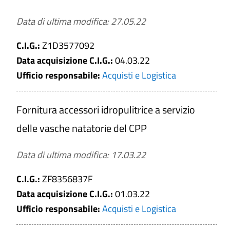
a
Data di ultima modifica: 27.05.22
Gara deserta
C.I.G.:
Z1D3577092
Data acquisizione C.I.G.:
04.03.22
Ufficio responsabile:
Acquisti e Logistica
CERCA
Fornitura accessori idropulitrice a servizio
PULISCI
delle vasche natatorie del CPP
Data di ultima modifica: 17.03.22
C.I.G.:
ZF8356837F
Data acquisizione C.I.G.:
01.03.22
Ufficio responsabile:
Acquisti e Logistica