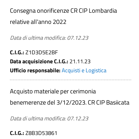
Cerca tra i Bandi di gara e contratti
Consegna onorificenze CR CIP Lombardia
relative all'anno 2022
Data di ultima modifica: 07.12.23
Titolo
C.I.G.:
Z1D3D5E2BF
Data acquisizione C.I.G.:
21.11.23
Numero
Ufficio responsabile:
Acquisti e Logistica
C.I.G.
Acquisto materiale per cerimonia
benemerenze del 3/12/2023. CR CIP Basiicata
Tipologia di affidamento
Data di ultima modifica: 07.12.23
Affidamento lavori
Affidamento servizi e forniture
C.I.G.:
Z8B3D53861