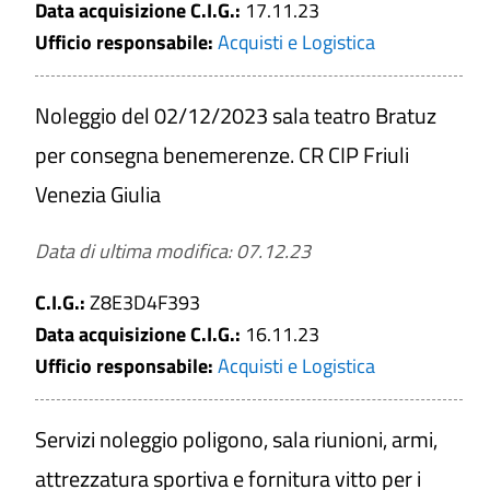
Affidamento lavori settori speciali
Data acquisizione C.I.G.:
17.11.23
Affidamento servizi e forniture settori
Ufficio responsabile:
Acquisti e Logistica
speciali
Soglia
Noleggio del 02/12/2023 sala teatro Bratuz
Affidamento sotto soglia
Affidamento sopra soglia
per consegna benemerenze. CR CIP Friuli
Periodo di validità del Bando
Venezia Giulia
Da
Data di ultima modifica: 07.12.23
a
C.I.G.:
Z8E3D4F393
Data acquisizione C.I.G.:
16.11.23
Ufficio responsabile:
Acquisti e Logistica
Data acquisizione C.I.G.
Da
Servizi noleggio poligono, sala riunioni, armi,
attrezzatura sportiva e fornitura vitto per i