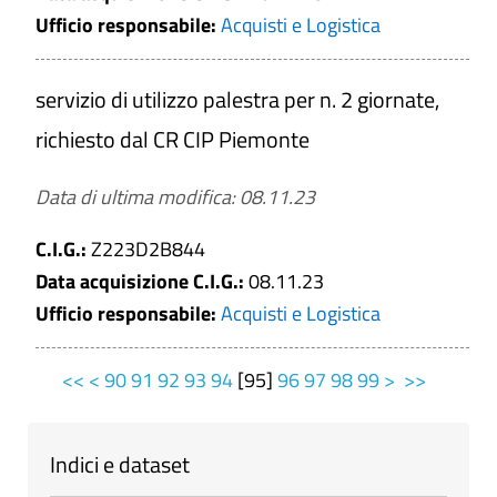
Ufficio responsabile:
Acquisti e Logistica
servizio di utilizzo palestra per n. 2 giornate,
richiesto dal CR CIP Piemonte
Data di ultima modifica: 08.11.23
C.I.G.:
Z223D2B844
Data acquisizione C.I.G.:
08.11.23
Ufficio responsabile:
Acquisti e Logistica
<<
<
90
91
92
93
94
[
95
]
96
97
98
99
>
>>
Indici e dataset