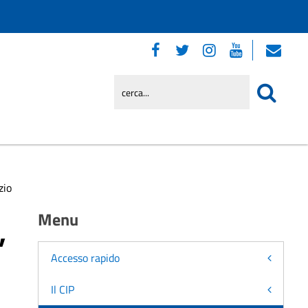
zio
,
Menu
Accesso rapido
Il CIP