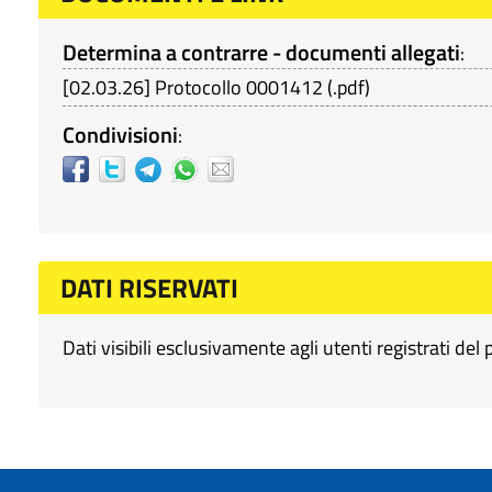
Determina a contrarre - documenti allegati
:
[
02.03.26
]
Protocollo 0001412
(
.pdf
)
Condivisioni
:
DATI RISERVATI
Dati visibili esclusivamente agli utenti registrati del 