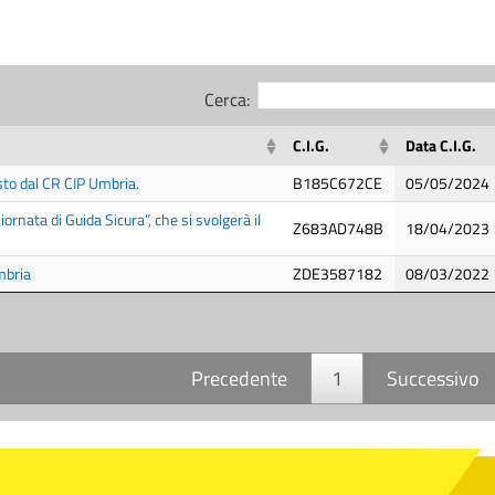
Cerca:
C.I.G.
Data C.I.G.
sto dal CR CIP Umbria.
B185C672CE
05/05/2024
nata di Guida Sicura”, che si svolgerà il
Z683AD748B
18/04/2023
mbria
ZDE3587182
08/03/2022
Precedente
1
Successivo