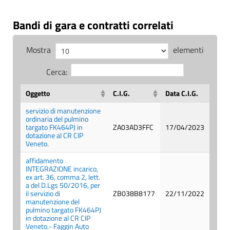
Bandi di gara e contratti correlati
Mostra
elementi
Cerca:
Oggetto
C.I.G.
Data C.I.G.
servizio di manutenzione
ordinaria del pulmino
targato FK464PJ in
ZA03AD3FFC
17/04/2023
dotazione al CR CIP
Veneto.
affidamento
INTEGRAZIONE incarico,
ex art. 36, comma 2, lett.
a del D.Lgs 50/2016, per
il servizio di
ZB038B8177
22/11/2022
manutenzione del
pulmino targato FK464PJ
in dotazione al CR CIP
Veneto.- Faggin Auto