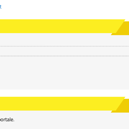
t
portale.