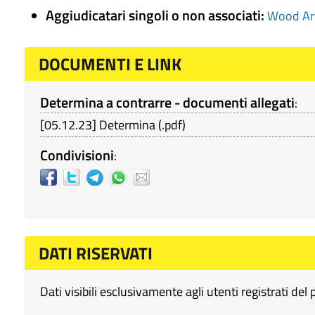
Aggiudicatari singoli o non associati:
Wood Ar
DOCUMENTI E LINK
Determina a contrarre - documenti allegati
:
[
05.12.23
]
Determina
(
.pdf
)
Condivisioni
:
DATI RISERVATI
Dati visibili esclusivamente agli utenti registrati del 