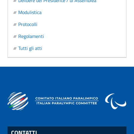
Delibere del Presidente / di Assemblea
Modulistica
Protocolli
Regolamenti
Tutti gli atti
CONTATTI