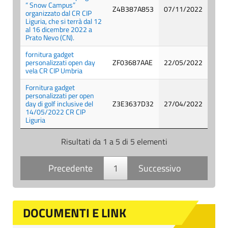
“ Snow Campus”
Z4B387A853
07/11/2022
organizzato dal CR CIP
Liguria, che si terrà dal 12
al 16 dicembre 2022 a
Prato Nevo (CN).
fornitura gadget
personalizzati open day
ZF03687AAE
22/05/2022
vela CR CIP Umbria
Fornitura gadget
personalizzati per open
day di golf inclusive del
Z3E3637D32
27/04/2022
14/05/2022 CR CIP
Liguria
Risultati da 1 a 5 di 5 elementi
Precedente
1
Successivo
DOCUMENTI E LINK