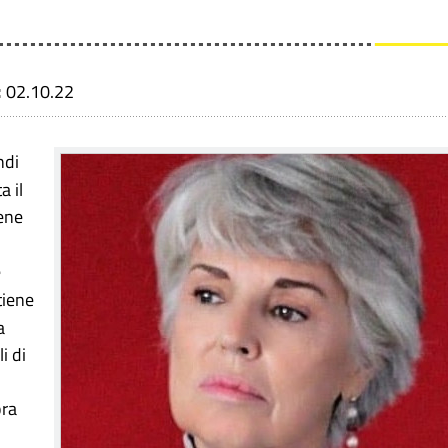
:
02.10.22
ndi
a il
iene
e
tiene
a
i di
ora