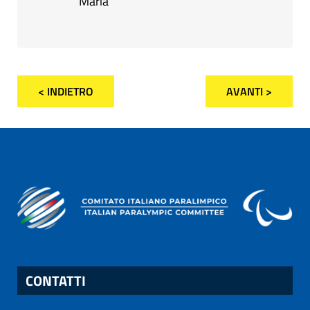
Maria
< INDIETRO
AVANTI >
CONTATTI