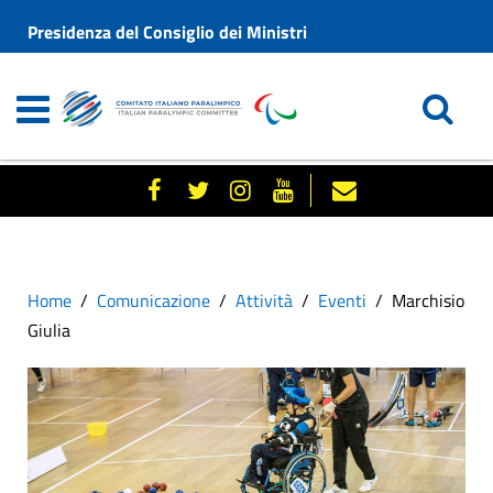
Presidenza del Consiglio dei Ministri
Home
Comunicazione
Attività
Eventi
Marchisio
Giulia