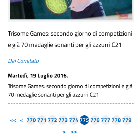
Trisome Games: secondo giorno di competizioni
e già 70 medaglie sonanti per gli azzurri C21
Dal Comitato
Martedì, 19 Luglio 2016.
Trisome Games: secondo giorno di competizioni e già
70 medaglie sonanti per gli azzurri C21
<<
<
770
771
772
773
774
775
776
777
778
779
>
>>