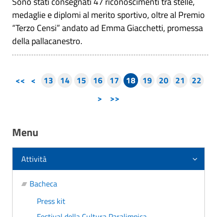
Sono stati consegnati 47 riconoscimenti tra stelle,
medaglie e diplomi al merito sportivo, oltre al Premio
“Terzo Censi” andato ad Emma Giacchetti, promessa
della pallacanestro.
<<
<
13
14
15
16
17
18
19
20
21
22
>
>>
Menu
Attività
Bacheca
Press kit
Festival della Cultura Paralimpica