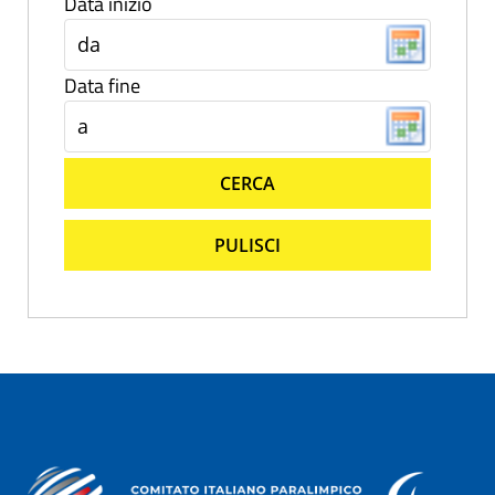
Data inizio
Data fine
CERCA
PULISCI