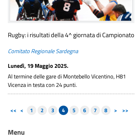
Rugby: i risultati della 4^ giornata di Campionato
Comitato Regionale Sardegna
Lunedì, 19 Maggio 2025.
Al termine delle gare di Montebello Vicentino, H81
Vicenza in testa con 24 punti.
<<
<
1
2
3
4
5
6
7
8
>
>>
Menu