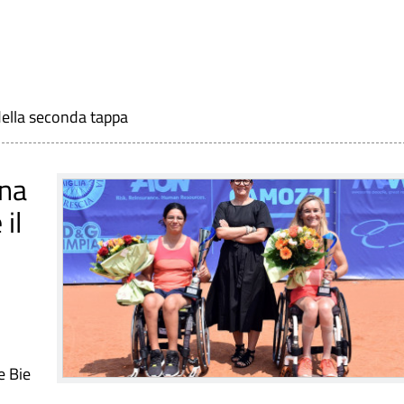
 della seconda tappa
ina
il
e Bie