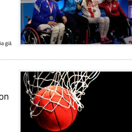
ia già
ton