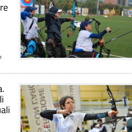
rre
e
a.
li
ali