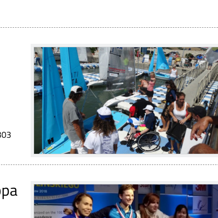
a303
ppa