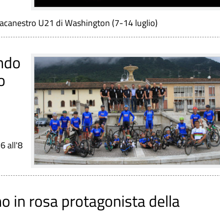
allacanestro U21 di Washington (7-14 luglio)
ndo
o
 all'8
no in rosa protagonista della