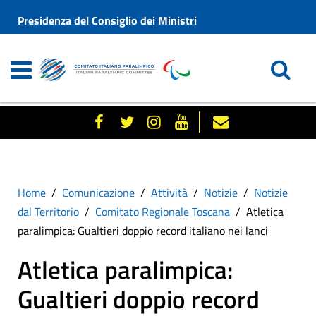
Presidenza del Consiglio dei Ministri
Home
Comunicazione
Attività
Notizie
Notizie
dal Territorio
Comitato Regionale Toscana
Atletica
paralimpica: Gualtieri doppio record italiano nei lanci
Atletica paralimpica:
Gualtieri doppio record