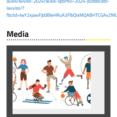
ausili/avviso-2024/ausili-sportivi-2024-pubblicato-
lavviso/?
fbclid=IwY2xjawFjb0BleHRuA2FlbQIxMQABHTCGAvZM
Media