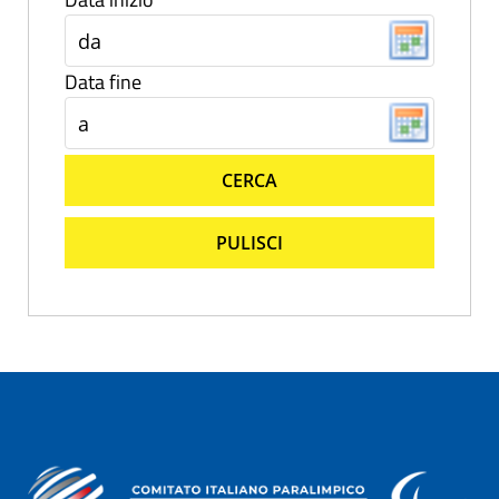
Data fine
CERCA
PULISCI