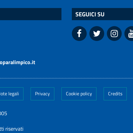
SEGUICI SU
oparalimpico.it
ote legali
Privacy
Cookie policy
Credits
005
ti riservati