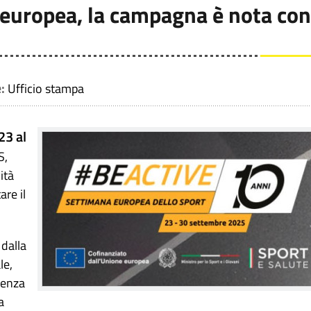
europea, la campagna è nota con
e:
Ufficio stampa
23 al
S,
ità
are il
 dalla
le,
idenza
a