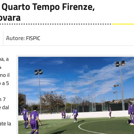
, Quarto Tempo Firenze,
Novara
Autore:
FISPIC
a, a
4
no il
o a 5
n 7
e dal
te la