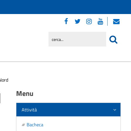
 Nord
l
Menu
Attività
Bacheca