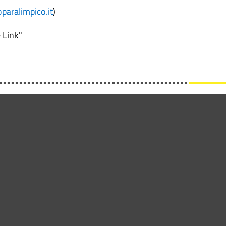
paralimpico.it
)
 Link"