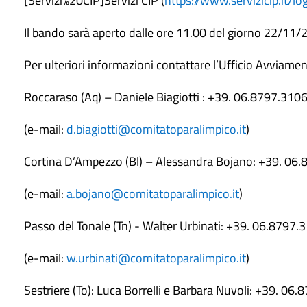
[Servizi%20CIP]Servizi CIP (
https://www.servizicip.it/lo
Il bando sarà aperto dalle ore 11.00 del giorno 22/11/
Per ulteriori informazioni contattare l’Ufficio Avviam
Roccaraso (Aq) – Daniele Biagiotti : +39. 06.8797.310
(e-mail:
d.biagiotti@comitatoparalimpico.it
)
Cortina D’Ampezzo (Bl) – Alessandra Bojano: +39. 06
(e-mail:
a.bojano@comitatoparalimpico.it
)
Passo del Tonale (Tn) - Walter Urbinati: +39. 06.8797.
(e-mail:
w.urbinati@comitatoparalimpico.it
)
Sestriere (To): Luca Borrelli e Barbara Nuvoli: +39. 0