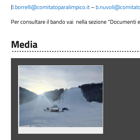
(
l.borrelli@comitatoparalimpico.it
–
b.nuvoli@comitato
Per consultare il bando vai nella sezione "Documenti e
Media