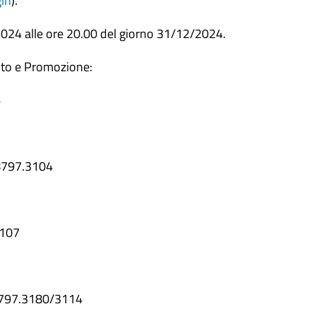
gin
).
2024 alle ore 20.00 del giorno 31/12/2024.
ento e Promozione:
6
.8797.3104
3107
6.8797.3180/3114