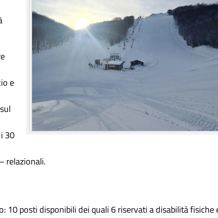
à
re
cio e
sul
 i 30
– relazionali.
 10 posti disponibili dei quali 6 riservati a disabilità fisiche 